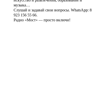
искусство и развлечения, образование и
музыка…
Слушай и задавай свои вопросы. WhatsApp: 8
923 156 55 66.
Радио «Мост» — просто включи!
Агентство
Пишите
поддержки
сообщения СМС |
молодёжных
WhatsApp: 8-923-
инициатив
156-55-66