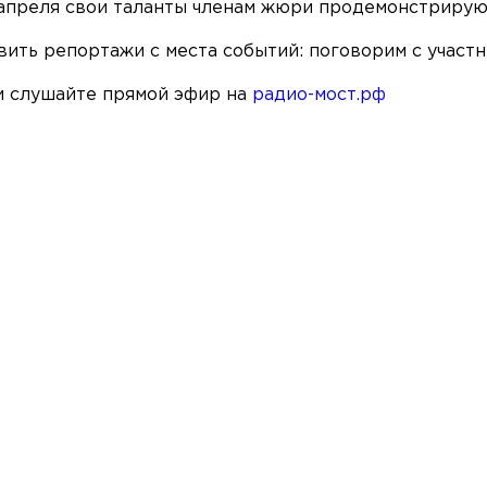
11 апреля свои таланты членам жюри продемонстриру
вить репортажи с места событий: поговорим с участ
и слушайте прямой эфир на
радио-мост.рф