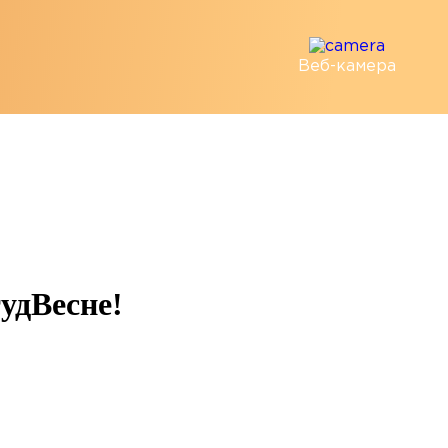
Веб-камера
удВесне!