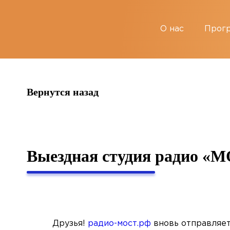
string(4) "news"
О нас
Прог
Вернутся назад
Выездная студия радио «М
Друзья!
радио-мост.рф
вновь отправляе