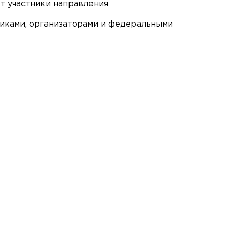
ют участники направления
никами, организаторами и федеральными
Пишите сообщения СМС | WhatsApp:
8-923-156-55-66