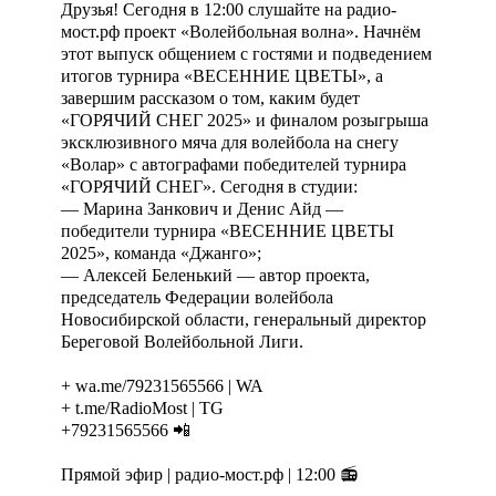
Друзья! Сегодня в 12:00 слушайте на радио-
мост.рф проект «Волейбольная волна». Начнём
этот выпуск общением с гостями и подведением
итогов турнира «ВЕСЕННИЕ ЦВЕТЫ», а
завершим рассказом о том, каким будет
«ГОРЯЧИЙ СНЕГ 2025» и финалом розыгрыша
эксклюзивного мяча для волейбола на снегу
«Волар» с автографами победителей турнира
«ГОРЯЧИЙ СНЕГ». Сегодня в студии:
— Марина Занкович и Денис Айд —
победители турнира «ВЕСЕННИЕ ЦВЕТЫ
2025», команда «Джанго»;
— Алексей Беленький — автор проекта,
председатель Федерации волейбола
Новосибирской области, генеральный директор
Береговой Волейбольной Лиги.
+ wa.me/79231565566 | WA
+ t.me/RadioMost | TG
+79231565566 📲
Прямой эфир | радио-мост.рф | 12:00 📻