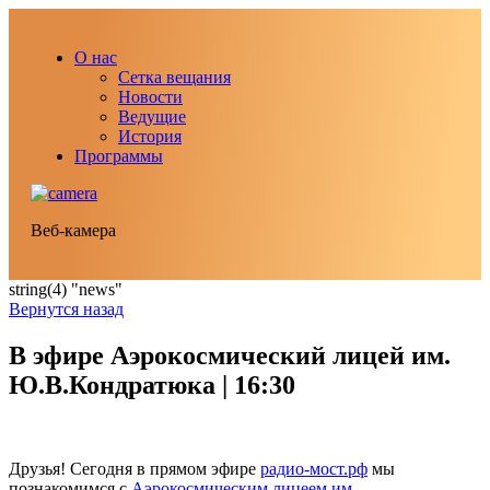
О нас
Сетка вещания
Новости
Ведущие
История
Программы
Веб-камера
string(4) "news"
Вернутся назад
В эфире Аэрокосмический лицей им.
Ю.В.Кондратюка | 16:30
Друзья! Сегодня в прямом эфире
радио-мост.рф
мы
познакомимся с
Аэрокосмическим лицеем им.