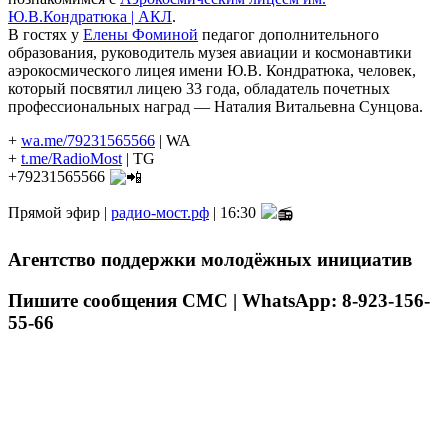
Ю.В.Кондратюка | АКЛ
.
В гостях у
Елены Фоминой
педагог дополнительного
образования, руководитель музея авиации и космонавтики
аэрокосмического лицея имени Ю.В. Кондратюка, человек,
который посвятил лицею 33 года, обладатель почетных
профессиональных наград — Наталия Витальевна Сунцова.
+
wa.me/79231565566
| WA
+
t.me/RadioMost
| TG
+79231565566
Прямой эфир |
радио-мост.рф
| 16:30
Агентство поддержки молодёжных инициатив
Пишите сообщения СМС | WhatsApp: 8-923-156-
55-66