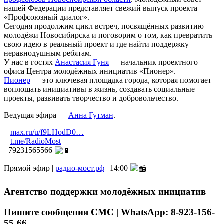
нашей Федерации представляет свежий выпуск проекта
«Профсоюзный диалог».
Сегодня продолжим цикл встреч, посвящённых развитию
молодёжи Новосибирска и поговорим о том, как превратить
свою идею в реальный проект и где найти поддержку
неравнодушным ребятам.
У нас в гостях
Анастасия Гуня
— начальник проектного
офиса Центра молодёжных инициатив «Пионер».
Пионер
— это ключевая площадка города, которая помогает
воплощать инициативы в жизнь, создавать социальные
проекты, развивать творчество и добровольчество.
Ведущая эфира —
Анна Гутман
.
+
max.ru/u/f9LHodD0…
+
t.me/RadioMost
+79231565566
Прямой эфир |
радио-мост.рф
| 14:00
Агентство поддержки молодёжных инициатив
Пишите сообщения СМС | WhatsApp: 8-923-156-
55-66