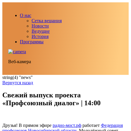
О нас
Сетка вещания
Новости
Ведущие
История
Программы
Веб-камера
string(4) "news"
Вернутся назад
Свежий выпуск проекта
«Профсоюзный диалог» | 14:00
Друзья! В прямом эфире
радио-мост.рф
работает
Федерация
профсоюзов Новосибирской области
. Молодёжный совет