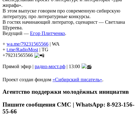
жирафа».
В этом выпуске говорим про современную сибирскую
литературу, про литературные конкурсы.
В гостях начинающий литератор, сценарист — Светлана
Шуреева.
Ведущий —
Егор Плитченко
.
+
wa.me/79231565566
| WA
+
t.me/RadioMost
| TG
+79231565566
Прямой эфир |
радио-мост.рф
| 13:00
Проект создан фондом
«Сибирский писатель»
.
Агентство поддержки молодёжных инициатив
Пишите сообщения СМС | WhatsApp: 8-923-156-
55-66