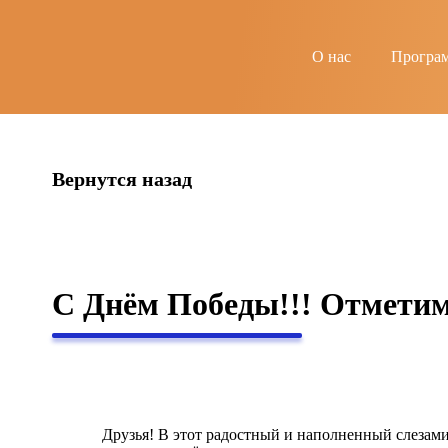
string(4) "news"
О нас
Програ
Вернутся назад
С Днём Победы!!! Отметим
Друзья! В этот радостный и наполненный слезами