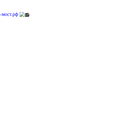
-мост.рф
Пишите сообщения СМС | WhatsApp:
8-923-156-55-66