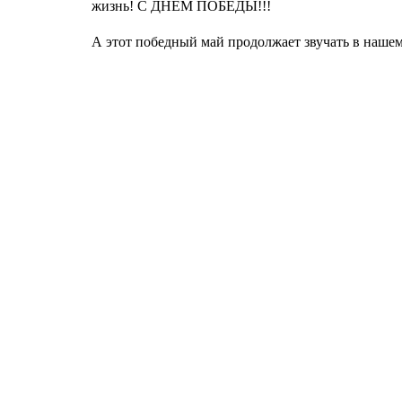
жизнь! С ДНЁМ ПОБЕДЫ!!!
А этот победный май продолжает звучать в наш
Агентство поддержки молодёжных
инициатив