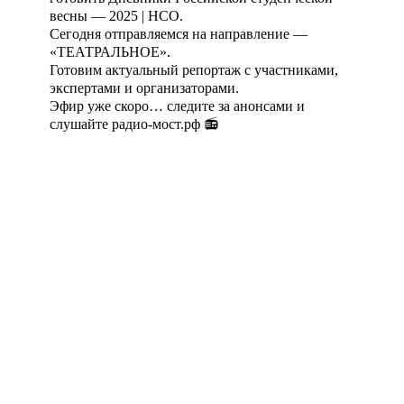
весны — 2025 | НСО.
Сегодня отправляемся на направление —
«ТЕАТРАЛЬНОЕ».
Готовим актуальный репортаж с участниками,
экспертами и организаторами.
Эфир уже скоро… следите за анонсами и
слушайте радио-мост.рф 📻
Агентство поддержки
Пишите сообщения
молодёжных
СМС | WhatsApp: 8-
инициатив
923-156-55-66