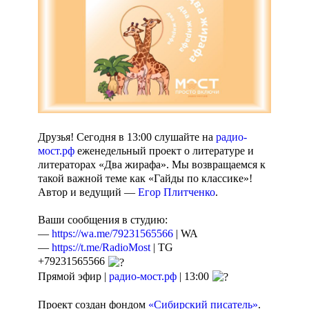
Друзья! Сегодня в 13:00 слушайте на
радио-
мост.рф
еженедельный проект о литературе и
литераторах «Два жирафа». Мы возвращаемся к
такой важной теме как «Гайды по классике»!
Автор и ведущий —
Егор Плитченко
.
Ваши сообщения в студию:
—
https://wa.me/79231565566
| WA
—
https://t.me/RadioMost
| TG
+79231565566
Прямой эфир |
радио-мост.рф
| 13:00
Проект создан фондом
«Сибирский писатель»
.