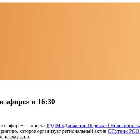
в эфире» в 16:30
е в эфире» — проект
РДДМ «Движение Первых» | Новосибирска
иятию, которое организует региональный актив
СПутник РОО 
женскому дню.