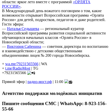
области: яркое лето вместе с программой
«ОРЛЯТА
РОССИИ»
.
В Международный день вожатого поговорим о том, какие
возможности открывает Всероссийская программа «Орлята
России» для детей, подростков, педагогов и даже родителей.
Гости эфира:
—
Наталья Седышева
— региональный куратор
Всероссийской программы развития социальной активности
обучающихся начальных классов «Орлята России» в
Новосибирской области;
—
Виктория Сабенина
— советник директора по воспитанию
и взаимодействию с детскими общественными
объединениями лицея № 200 города Новосибирска.
+
wa.me/79231565566
| WA
+
t.me/RadioMost
| TG
+79231565566
Прямой эфир |
радио-мост.рф
| 11:00
Агентство поддержки молодёжных инициатив
Пишите сообщения СМС | WhatsApp: 8-923-156-
55-66