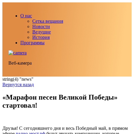
О нас
Сетка вещания
Новости
Ведущие
История
Программы
Веб-камера
string(4) "news"
Вернутся назад
«Марафон песен Великой Победы»
стартовал!
Друзья! С сегодняшнего дня и весь Победный май, в прямом
эфире
радио-мост.рф
будут звучать композиции, которые