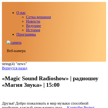
О нас
Сетка вещания
Новости
Ведущие
История
Программы
Веб-камера
string(4) "news"
Вернутся назад
«Magic Sound Radioshow» | радиошоу
«Магия Звука» | 15:00
Друзья! Добро пожаловать в мир музыки способной
пробудить каждый атом вашего тела…
Kontroller Project