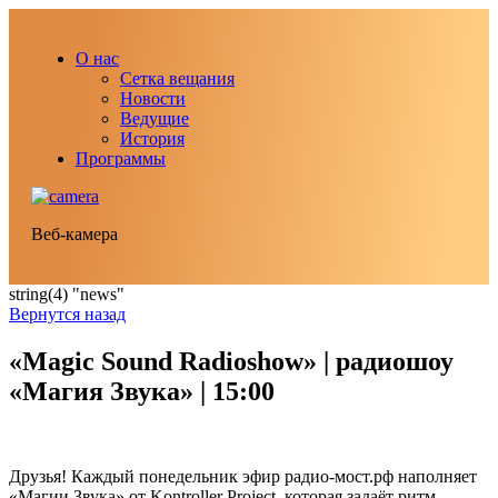
О нас
Сетка вещания
Новости
Ведущие
История
Программы
Веб-камера
string(4) "news"
Вернутся назад
«Magic Sound Radioshow» | радиошоу
«Магия Звука» | 15:00
Друзья! Каждый понедельник эфир радио-мост.рф наполняет
«Магии Звука» от Kontroller Project, которая задаёт ритм