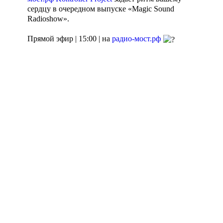
сердцу в очередном выпуске «Magic Sound
Radioshow».
Прямой эфир | 15:00 | на
радио-мост.рф
Агентство поддержки
Пишите сообщения
молодёжных
СМС | WhatsApp: 8-
инициатив
923-156-55-66