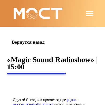
string(4) "news"
Вернутся назад
«Magic Sound Radioshow» |
15:00
Друзья! Сегодня в прямом эфире
радио-
мост.рф
Kontroller Project
задаст ритм вашему