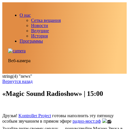
О нас
Сетка вещания
Новости
Ведущие
История
Программы
Веб-камера
string(4) "news"
Вернутся назад
«Magic Sound Radioshow» | 15:00
Друзья!
Kontroller Project
готовы наполнить эту пятницу
особым звучанием в прямом эфире
радио-мост.рф
Задайте ритм своему сердцу — почувствуйте Магию Звука в