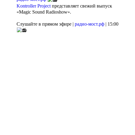
Kontroller Project
представляет свежий выпуск
«Magic Sound Radioshow».
Слушайте в прямом эфире |
радио-мост.рф
| 15:00
Агентство поддержки
Пишите сообщения
молодёжных
СМС | WhatsApp: 8-
инициатив
923-156-55-66