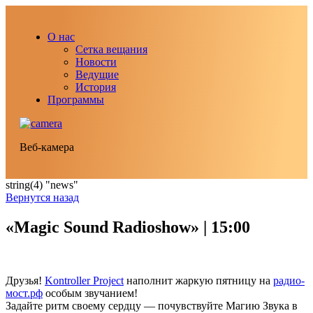
О нас
Сетка вещания
Новости
Ведущие
История
Программы
Веб-камера
string(4) "news"
Вернутся назад
«Magic Sound Radioshow» | 15:00
Друзья!
Kontroller Project
наполнит жаркую пятницу на
радио-
мост.рф
особым звучанием!
Задайте ритм своему сердцу — почувствуйте Магию Звука в