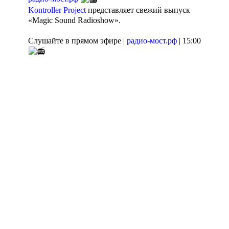
Kontroller Project
представляет свежий выпуск
«Magic Sound Radioshow».
Слушайте в прямом эфире |
радио-мост.рф
| 15:00
Агентство поддержки
Пишите сообщения
молодёжных
СМС | WhatsApp: 8-
инициатив
923-156-55-66