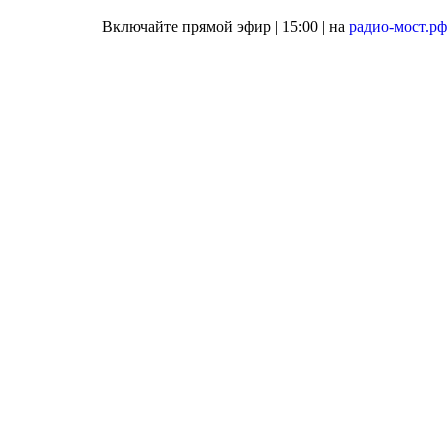
Включайте прямой эфир | 15:00 | на
радио-мост.рф
Агентство поддержки молодёжных
инициатив