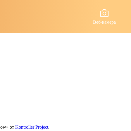
Веб-камера
how» от
Kontroller Project
.