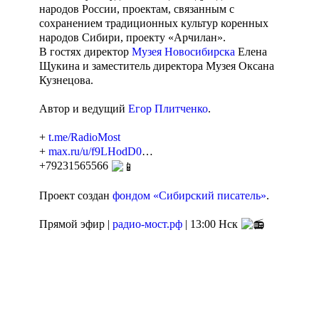
народов России, проектам, связанным с
сохранением традиционных культур коренных
народов Сибири, проекту «Арчилан».
В гостях директор
Музея Новосибирска
Елена
Щукина и заместитель директора Музея Оксана
Кузнецова.
Автор и ведущий
Егор Плитченко
.
+
t.me/RadioMost
+
max.ru/u/f9LHodD0
…
+79231565566
Проект создан
фондом «Сибирский писатель»
.
Прямой эфир |
радио-мост.рф
| 13:00 Нск