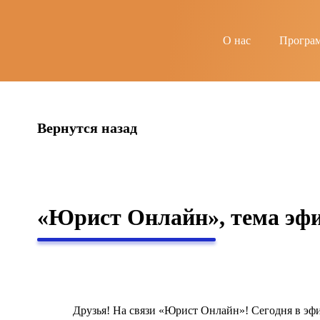
string(4) "news"
О нас
Програ
Вернутся назад
«Юрист Онлайн», тема эфи
Друзья! На связи «Юрист Онлайн»! Сегодня в эф