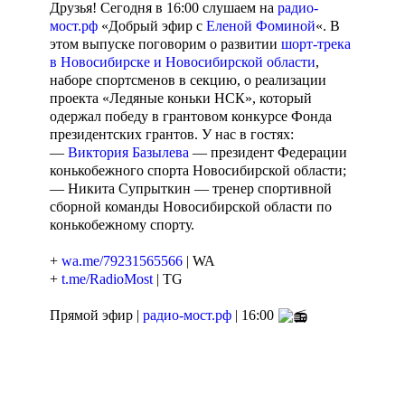
Друзья! Сегодня в 16:00 слушаем на
радио-
мост.рф
«Добрый эфир с
Еленой Фоминой
«. В
этом выпуске поговорим о развитии
шорт-трека
в Новосибирске и Новосибирской области
,
наборе спортсменов в секцию, о реализации
проекта «Ледяные коньки НСК», который
одержал победу в грантовом конкурсе Фонда
президентских грантов. У нас в гостях:
—
Виктория Базылева
— президент Федерации
конькобежного спорта Новосибирской области;
— Никита Супрыткин — тренер спортивной
сборной команды Новосибирской области по
конькобежному спорту.
+
wa.me/79231565566
| WA
+
t.me/RadioMost
| TG
Прямой эфир |
радио-мост.рф
| 16:00