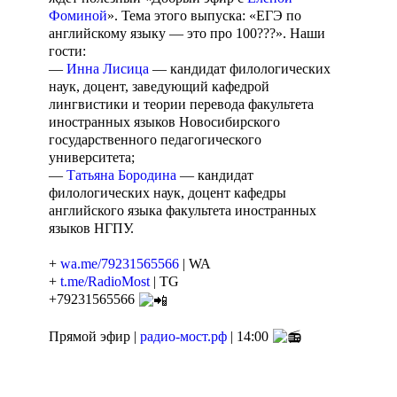
Фоминой
». Тема этого выпуска: «ЕГЭ по
английскому языку — это про 100???». Наши
гости:
—
Инна Лисица
— кандидат филологических
наук, доцент, заведующий кафедрой
лингвистики и теории перевода факультета
иностранных языков Новосибирского
государственного педагогического
университета;
—
Татьяна Бородина
— кандидат
филологических наук, доцент кафедры
английского языка факультета иностранных
языков НГПУ.
+
wa.me/79231565566
| WA
+
t.me/RadioMost
| TG
+79231565566
Прямой эфир |
радио-мост.рф
| 14:00