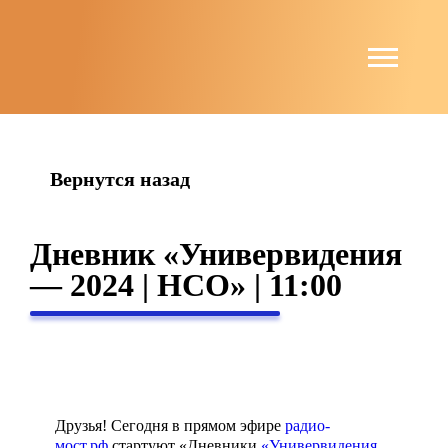
string(4) "news"
Вернутся назад
Дневник «Универвидения
— 2024 | НСО» | 11:00
Друзья! Сегодня в прямом эфире
радио-
мост.рф
стартуют «Дневники
«Универвидения