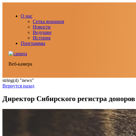
О нас
Сетка вещания
Новости
Ведущие
История
Программы
Веб-камера
string(4) "news"
Вернутся назад
Директор Сибирского регистра доноров 