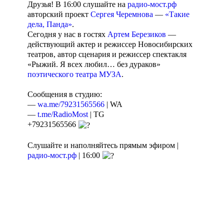
Друзья! В 16:00 слушайте на
радио-мост.рф
авторский проект
Сергея Черемнова
—
«Такие
дела, Панда»
.
Сегодня у нас в гостях
Артем Березиков
—
действующий актер и режиссер Новосибирских
театров, автор сценария и режиссер спектакля
«Рыжий. Я всех любил… без дураков»
поэтического театра МУЗА
.
Сообщения в студию:
—
wa.me/79231565566
| WA
—
t.me/RadioMost
| TG
+79231565566
Слушайте и наполняйтесь прямым эфиром |
радио-мост.рф
| 16:00