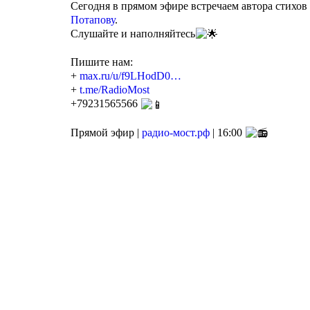
Сегодня в прямом эфире встречаем автора стихов
Потапову
.
Слушайте и наполняйтесь
Пишите нам:
+
max.ru/u/f9LHodD0…
+
t.me/RadioMost
+79231565566
Прямой эфир |
радио-мост.рф
| 16:00