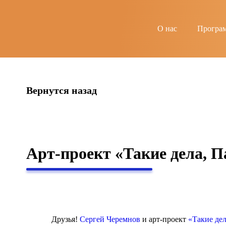
string(4) "news"
О нас
Програ
Вернутся назад
Арт-проект «Такие дела, П
Друзья!
Сергей Черемнов
и арт-проект
«Такие дел