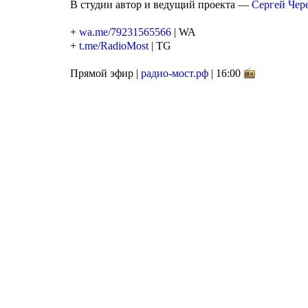
В студии автор и ведущий проекта —
Сергей Чер
+
wa.me/79231565566
| WA
+
t.me/RadioMost
| TG
Прямой эфир |
радио-мост.рф
| 16:00
Агентство поддержки молодёжных
инициатив