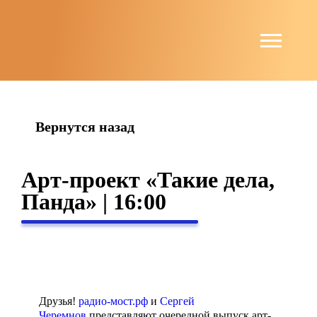
string(4) "news"
Вернутся назад
Арт-проект «Такие дела,
Панда» | 16:00
Друзья!
радио-мост.рф
и
Сергей
Черемнов
представляют очередной выпуск арт-