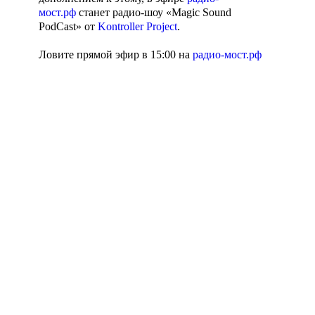
мост.рф
станет радио-шоу «Magic Sound
PodCast» от
Kontroller Project
.
Ловите прямой эфир в 15:00 на
радио-мост.рф
Агентство поддержки
Пишите сообщения
молодёжных
СМС | WhatsApp: 8-
инициатив
923-156-55-66