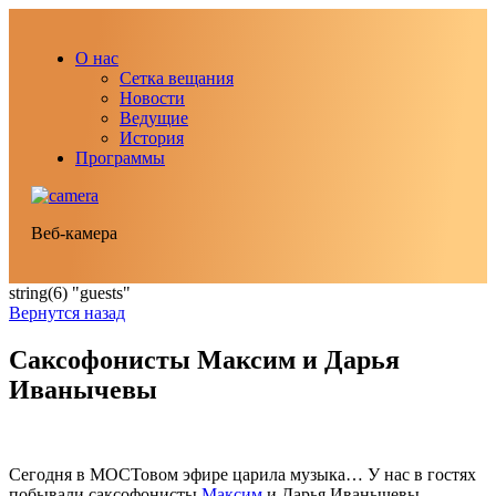
О нас
Сетка вещания
Новости
Ведущие
История
Программы
Веб-камера
string(6) "guests"
Вернутся назад
Саксофонисты Максим и Дарья
Иванычевы
Сегодня в МОСТовом эфире царила музыка… У нас в гостях
побывали саксофонисты
Максим
и Дарья Иванычевы.