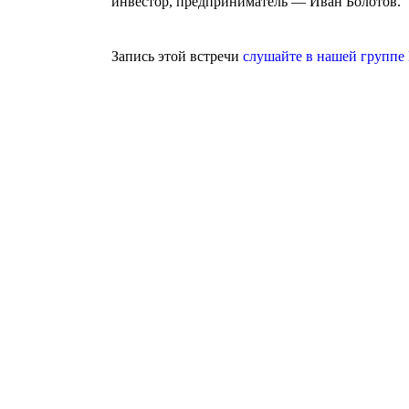
инвестор, предприниматель — Иван Болотов.
Запись этой встречи
слушайте в нашей группе
Агентство поддержки молодёжных
инициатив