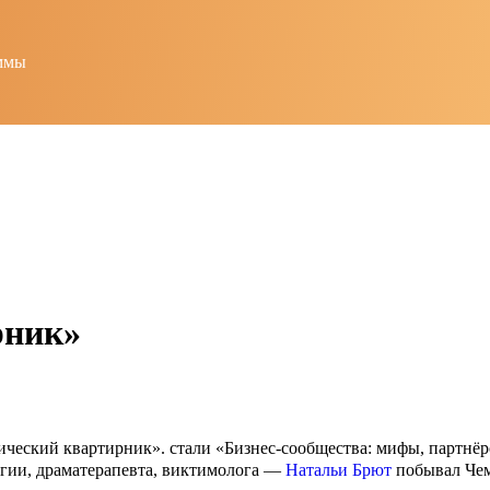
ммы
рник»
ческий квартирник». стали «Бизнес-сообщества: мифы, партнёрс
логии, драматерапевта, виктимолога —
Натальи Брют
побывал Чем