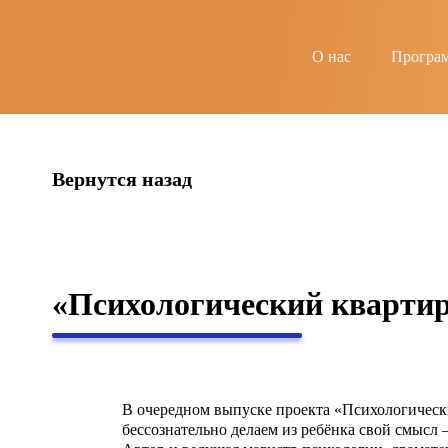
string(6) "guests"
О нас
Програ
Вернутся назад
«Психологический кварти
В очередном выпуске проекта «Психологически
бессознательно делаем из ребёнка свой смысл —