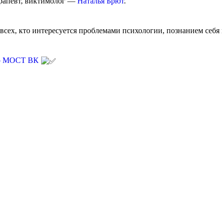
ерапевт, виктимолог —
Наталья Брют
.
всех, кто интересуется проблемами психологии, познанием себ
ио МОСТ ВК