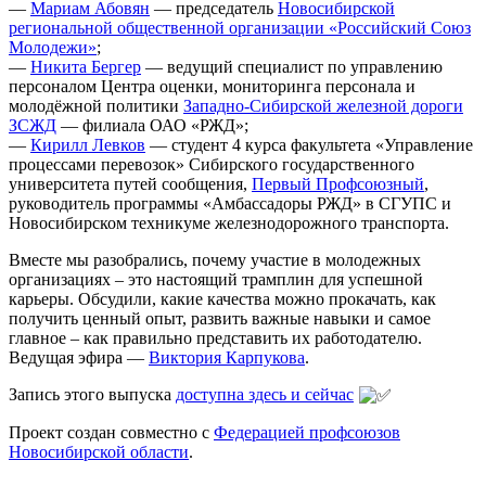
—
Мариам Абовян
— председатель
Новосибирской
региональной общественной организации «Российский Союз
Молодежи»
;
—
Никита Бергер
— ведущий специалист по управлению
персоналом Центра оценки, мониторинга персонала и
молодёжной политики
Западно-Сибирской железной дороги
ЗСЖД
— филиала ОАО «РЖД»;
—
Кирилл Левков
— студент 4 курса факультета «Управление
процессами перевозок» Сибирского государственного
университета путей сообщения,
Первый Профсоюзный
,
руководитель программы «Амбассадоры РЖД» в СГУПС и
Новосибирском техникуме железнодорожного транспорта.
Вместе мы разобрались, почему участие в молодежных
организациях – это настоящий трамплин для успешной
карьеры. Обсудили, какие качества можно прокачать, как
получить ценный опыт, развить важные навыки и самое
главное – как правильно представить их работодателю.
Ведущая эфира —
Виктория Карпукова
.
Запись этого выпуска
доступна здесь и сейчас
Проект создан совместно с
Федерацией профсоюзов
Новосибирской области
.