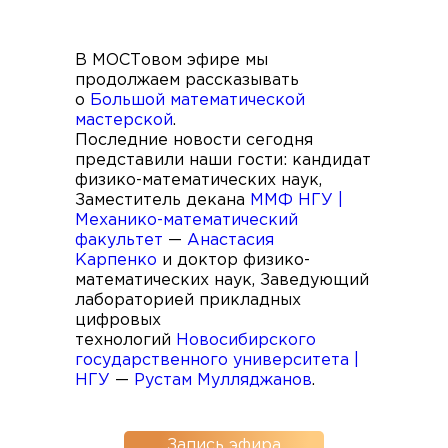
В МОСТовом эфире мы
продолжаем рассказывать
о
Большой математической
мастерской
.
Последние новости сегодня
представили наши гости: кандидат
физико-математических наук,
Заместитель декана
ММФ НГУ |
Механико-математический
факультет
—
Анастасия
Карпенко
и доктор физико-
математических наук, Заведующий
лабораторией прикладных
цифровых
технологий
Новосибирского
государственного университета |
НГУ
—
Рустам Мулляджанов
.
Запись эфира