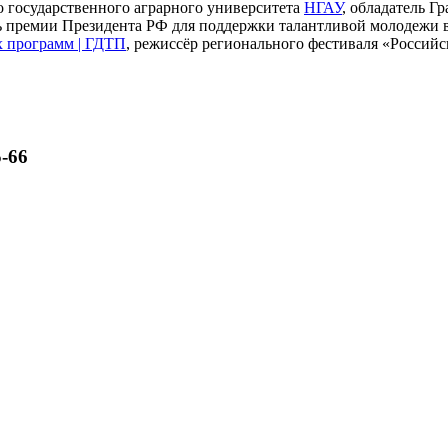
о государственного аграрного университета
НГАУ
, обладатель Г
ель премии Президента РФ для поддержки талантливой молодежи
х программ | ГДТП
, режиссёр регионального фестиваля «Российс
-66