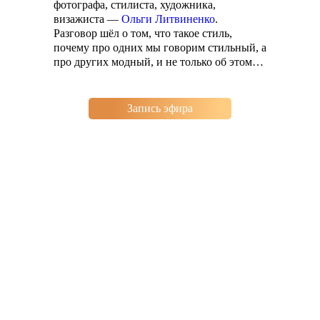
фотографа, стилиста, художника,
визажиста —
Ольги Литвиненко
.
Разговор шёл о том, что такое стиль,
почему про одних мы говорим стильный, а
про других модный, и не только об этом…
Запись эфира
Агентство поддержки
Пишите сообщения
молодёжных
СМС | WhatsApp: 8-
инициатив
923-156-55-66