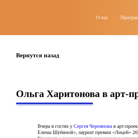
string(6) "guests"
О нас
Програ
Вернутся назад
Ольга Харитонова в арт-пр
Вчера в гостях у
Сергея Черемнова
в арт-прое
Елены Шубиной», лауреат премии «Лицей» 20