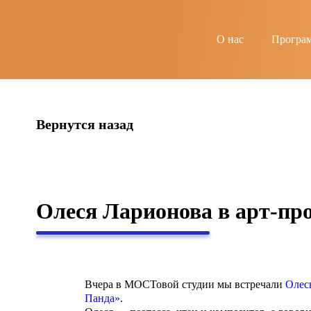
string(6) "guests"
О нас
Програ
Вернутся назад
Олеся Ларионова в арт-про
Вчера в МОСТовой студии мы встречали
Олес
Панда»
.