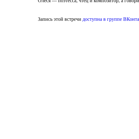
Олеся — поэтесса, чтец и композитор, а гов
Запись этой встречи
доступна в группе ВКонт
Агентство поддержки молодёжных
инициатив