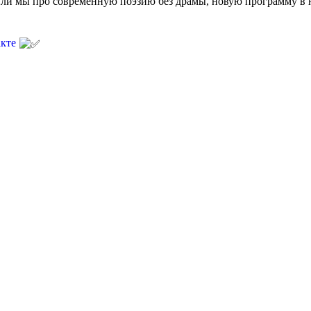
орили мы про современную поэзию без драмы, новую программу 
акте