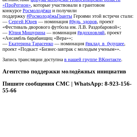
«ПроРегион»
, которые участвовали в грантовом
конкурсе
Росмолодёжи
и получили
поддержку
#РосмолодёжьГранты
Героями этой встречи стали:
—
Сергей Юцев
— номинация
#будь_здоров
, проект
«Фестиваль дворового футбола им. Л.В. Раздобаровой»;
—
Юлия Мишурина
— номинация
#вдохновляй
, проект
«Ансамбль барабанщиц «Вера»»;
—
Екатерина Тарасенко
— номинация
#вклад_в_будущее
,
проект «Подкаст «Бизнес-завтрак с молодым ученым»».
Запись трансляции доступна
в нашей группе ВКонтакте
.
Агентство поддержки молодёжных инициатив
Пишите сообщения СМС | WhatsApp: 8-923-156-
55-66