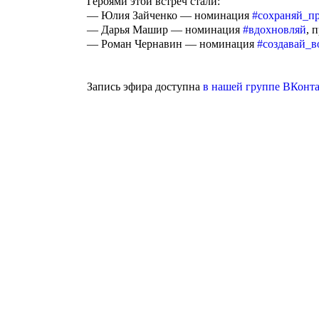
Героями этой встреч стали:
— Юлия Зайченко — номинация
#сохраняй_п
— Дарья Машир — номинация
#вдохновляй
, 
— Роман Чернавин — номинация
#создавай_
Запись эфира доступна
в нашей группе ВКонта
Агентство поддержки молодёжных
инициатив