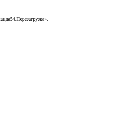
анда54.Перезагрузка».
Пишите сообщения СМС | WhatsApp:
8-923-156-55-66