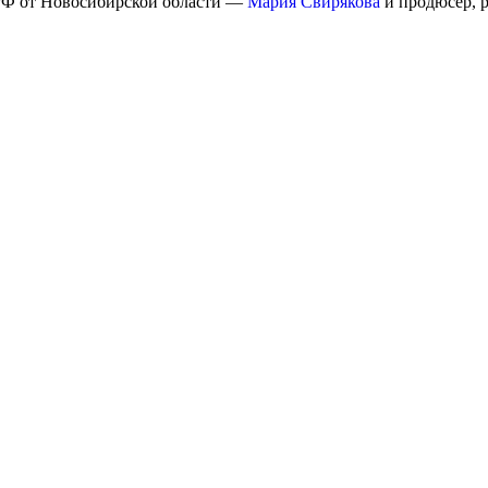
РФ от Новосибирской области —
Мария Свирякова
и продюсер, 