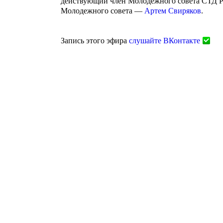
действующий член Молодёжного совета СТД 
Молодежного совета —
Артем Свиряков
.
Запись этого эфира
слушайте ВКонтакте
Агентство поддержки молодёжных
инициатив