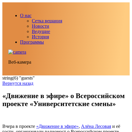
О нас
Сетка вещания
Новости
Ведущие
История
Программы
Веб-камера
string(6) "guests"
Вернутся назад
«Движение в эфире» о Всероссийском
проекте «Университетские смены»
Вчера в проекте
«Движение в эфире»
,
Алёна Лесовая
и её
гости, организовали радиомост о Всероссийском проекте