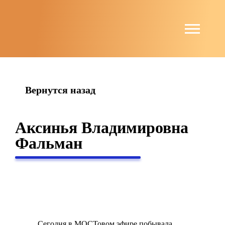
string(6) "guests"
Вернутся назад
Аксинья Владимировна
Фальман
Сегодня в МОСТовом эфире побывала